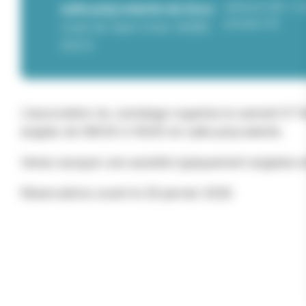
adhérent 6€ / no
salle polyvalente de Socx
primaire 3€
route de Saint Omer 59380
SOCX
L’association du Jumelage organise le samedi 07 fé
anglais de 08h30 à 10h00 en salle polyvalente.
Venez essayer une assiette typiquement anglaise en
Réservations avant le 29 janvier 2026.