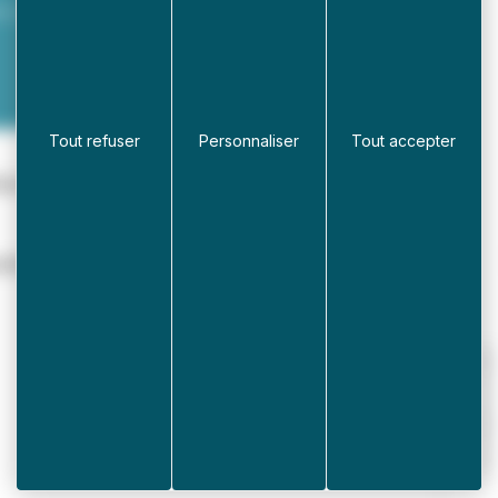
n adhérent 8€ / enfants école
Tout refuser
Personnaliser
Tout accepter
vrier 2026 un petit déjeuner
tre amis ou en famille.