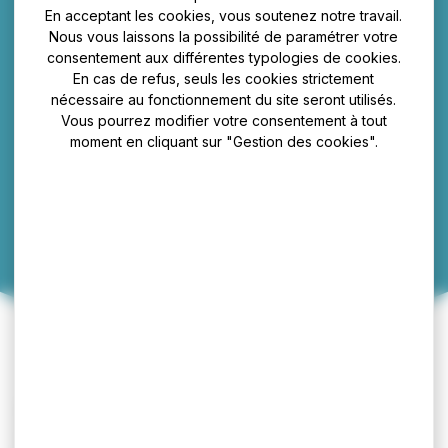
En acceptant les cookies, vous soutenez notre travail.
Nous vous laissons la possibilité de paramétrer votre
consentement aux différentes typologies de cookies.
En cas de refus, seuls les cookies strictement
nécessaire au fonctionnement du site seront utilisés.
Histoire de la commune
Vous pourrez modifier votre consentement à tout
moment en cliquant sur "Gestion des cookies".
Socx est une commune du département du Nord située
dans la région des Hauts de France, à 12 kilomètres du