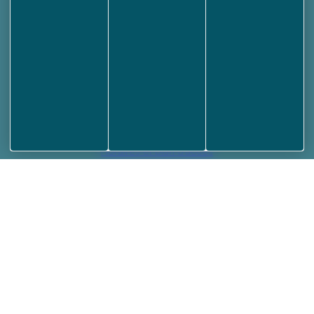
59 380 Socx
03 28 68 63 08
Nous écrire
Votre mairie
Horaires et plan d’accès
Conseils municipaux
Arrêtés municipaux
Démarches administratives
Informations
Déclaration d’accessibilité