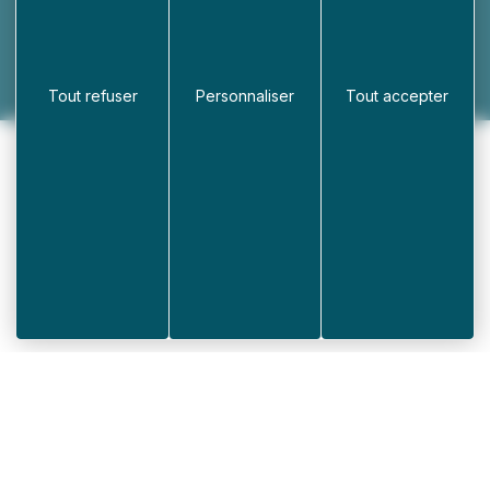
Royaume-Uni
Site du jumelage
Tout refuser
Personnaliser
Tout accepter
Réalisation Koredge
Accueil
/
Dynamique
/
Économie & tourisme
Que recherchez-vous ?