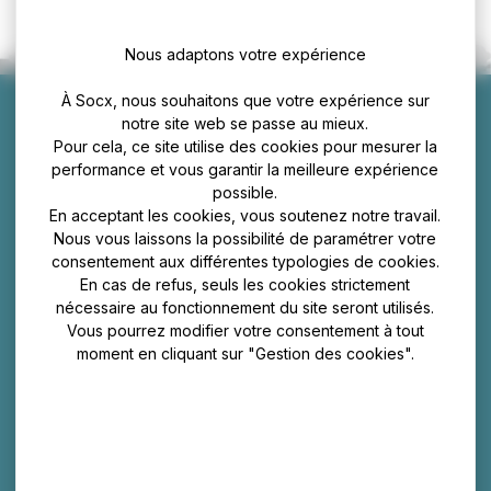
Nous adaptons votre expérience
À Socx, nous souhaitons que votre expérience sur
notre site web se passe au mieux.
Pour cela, ce site utilise des cookies pour mesurer la
performance et vous garantir la meilleure expérience
Mairie de Socx
possible.
En acceptant les cookies, vous soutenez notre travail.
24 Route de Saint Omer
Nous vous laissons la possibilité de paramétrer votre
59 380 Socx
consentement aux différentes typologies de cookies.
En cas de refus, seuls les cookies strictement
03 28 68 63 08
nécessaire au fonctionnement du site seront utilisés.
Vous pourrez modifier votre consentement à tout
moment en cliquant sur "Gestion des cookies".
Nous écrire
Votre mairie
Horaires et plan d’accès