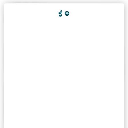
Panneau de gestion des cookies
Recherc
Économie & tourisme
Artisans
Entreprises et
commerces
Hébergements