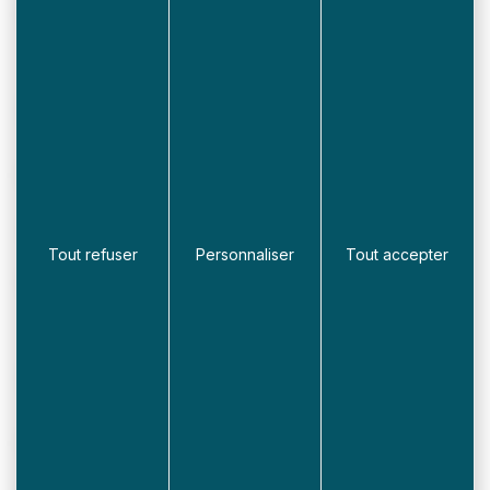
06.17.39.04.11
Gîte du petit bois
Mme BORET Claudie
4 route de Saint-Omer – 59380 SOCX
Tout refuser
Personnaliser
Tout accepter
06.89.07.16.89
Gîte Campagne
M. et Mme FRANCHOIS Régis