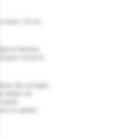
 charte « Oui au
lage en flamand,
becques comme la
thèque des ouvrages
s ateliers de
u auprès
rs ou ateliers.