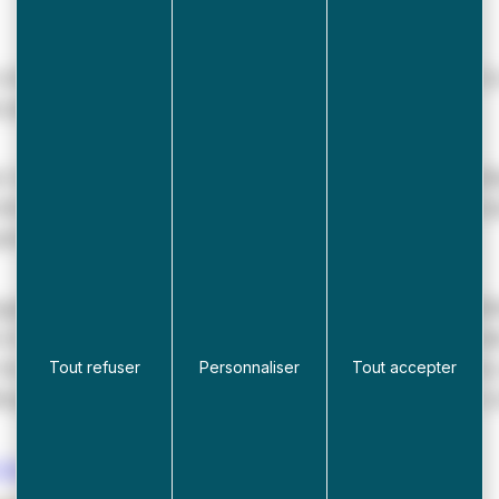
commune de l’arrondissement de Dunkerque à signer la
ar l’Institut régional de la langue flamande.
 n’a pas souhaité modifier les panneaux d’entrée de vil
etrouver quelques panneaux mentionnant le nom des 
anneau posé récemment sur la Route d’Esquelbecq.
galement engagée à proposer en mairie ou à la biblio
et à promouvoir les cours de flamand occidental ou de
les adultes : vous pouvez vous renseigner en mairie o
Tout refuser
Personnaliser
Tout accepter
ergues, Esquelbecq ou Wormhout qui proposent ces cou
//anvt.org/fr/