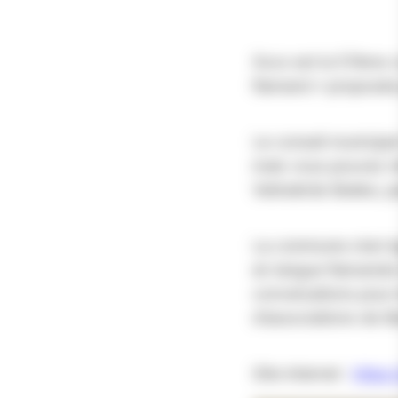
Socx est la 57ème 
flamand » proposée p
Le conseil municipal
mais vous pouvez r
Verkeërde Beeke, p
La commune s’est é
en langue flamande 
conversations pour 
d’associations de B
Site internet :
https: