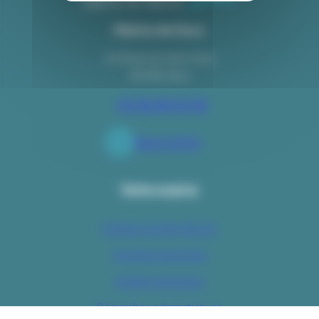
Mairie de Socx
24 Route de Saint Omer
59 380 Socx
03 28 68 63 08
Nous écrire
Votre mairie
Horaires et plan d’accès
Conseils municipaux
Arrêtés municipaux
Démarches administratives