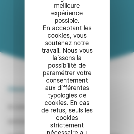
Artisans
meilleure
expérience
possible.
En acceptant les
cookies, vous
soutenez notre
travail. Nous vous
laissons la
possibilité de
paramétrer votre
consentement
aux différentes
Christophe Boret
Plomberie
typologies de
cookies. En cas
4E chemin des écoles – 59380 SOCX
de refus, seuls les
cookies
06.26.56.08.31
strictement
nécessaire au