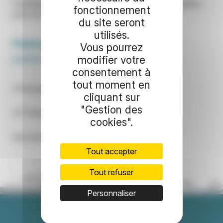
Chauffage, entretien, ramonage, énergies renouvelables,
fonctionnement
pose de détecteur de fumée et monoxyde.
du site seront
utilisés.
Peinture Design Décoration
Artisan
Vous pourrez
peintre décorateur
modifier votre
consentement à
tout moment en
11 Passage Fleuri – 59380 SOCX
cliquant sur
"Gestion des
07.77.96.07.43
cookies".
Site internet :
https://www.peinture-dunkerque.fr/
Tout accepter
Tout refuser
Personnaliser