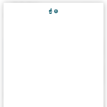
Panneau de gestion des cookies
Recherc
Culture & patrimoine
Église Saint Léger
Histoire de la
commune