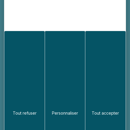
Démarches administratives
Informations
Déclaration d’accessibilité
Plan du site
Mentions légales
Politique de confidentialité
Gestion des cookies
Jumelage
CATON
Royaume-Uni
Tout refuser
Personnaliser
Tout accepter
Site du jumelage