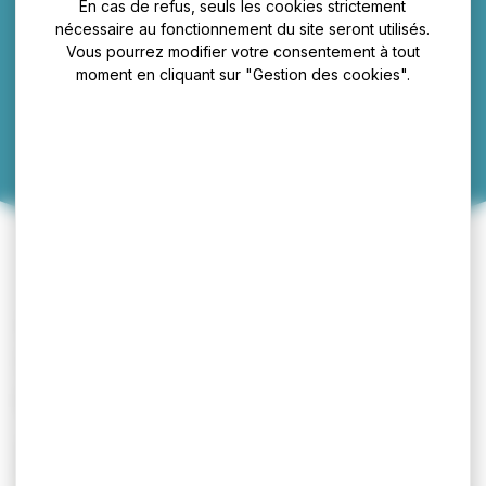
En cas de refus, seuls les cookies strictement
Poussiole
nécessaire au fonctionnement du site seront utilisés.
Vous pourrez modifier votre consentement à tout
moment en cliquant sur "Gestion des cookies".
Autres commerces de détail sur éventaires et marchés
116 Faubourg de Cassel
Infos pratiques
Adresse :
116 Faubourg de Cassel