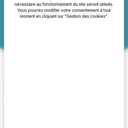
Opale géothermie
nécessaire au fonctionnement du site seront utilisés.
Vous pourrez modifier votre consentement à tout
moment en cliquant sur "Gestion des cookies".
37 Route de Bierne
Infos pratiques
Adresse :
37 Route de Bierne
+