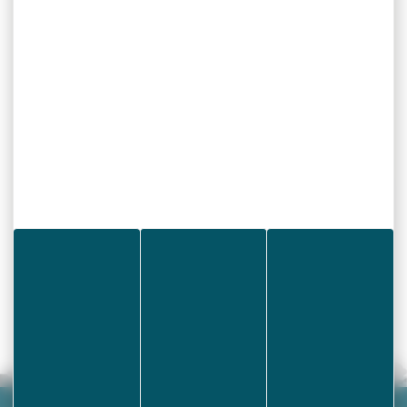
+
−
Leaflet
|
©
OpenStreetMap
contributors
mail non disponible
Téléphone non disponible
Site internet non disponible