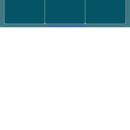
24 Route de Saint Omer
59 380 Socx
03 28 68 63 08
Nous écrire
Votre mairie
Horaires et plan d’accès
Conseils municipaux
Arrêtés municipaux
Démarches administratives
Informations